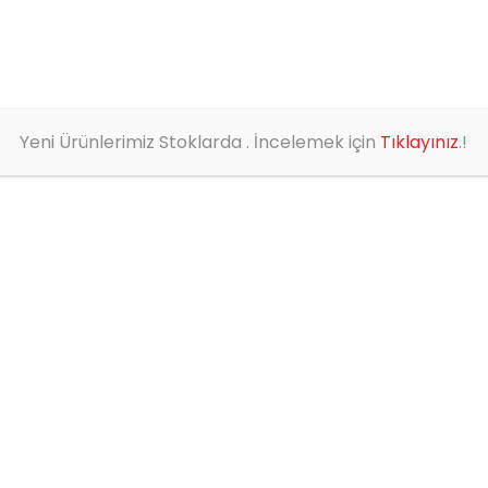
HAKKIMIZDA
ÜRÜNLER
YENİ ÜRÜNLER
BLOG
Yeni Ürünlerimiz Stoklarda . İncelemek için
Tıklayınız
.!
BÜY
LAM
0
out of 5
Ürün Kodu