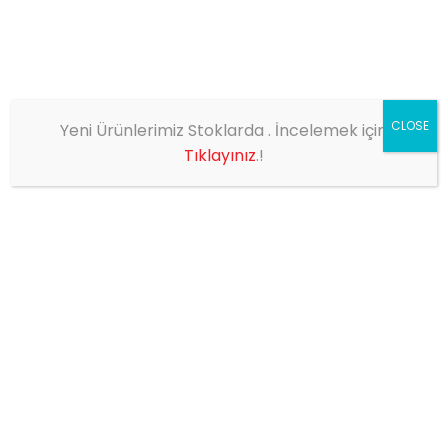
CLOSE
Yeni Ürünlerimiz Stoklarda . İncelemek için
EV
SHOP
YENİ MODEL UNIVERSAL DUY
Tıklayınız
.!