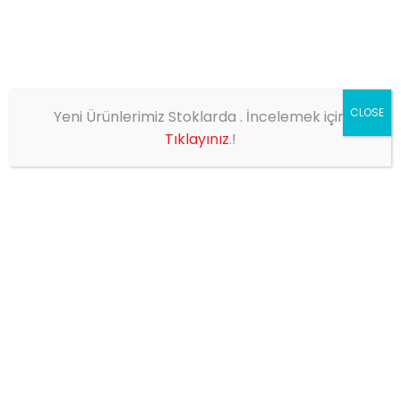
CLOSE
Yeni Ürünlerimiz Stoklarda . İncelemek için
EV
SHOP
BRAKETLİ RİNDER LAMBA
Tıklayınız
.!