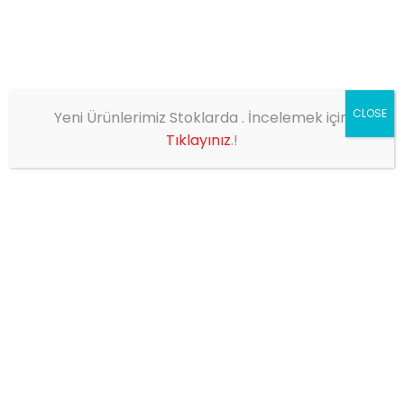
CLOSE
Yeni Ürünlerimiz Stoklarda . İncelemek için
EV
SHOP
MİNİ MARKER LAMBA
Tıklayınız
.!