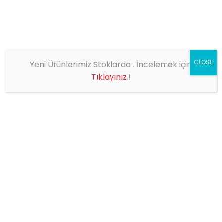
CLOSE
Yeni Ürünlerimiz Stoklarda . İncelemek için
EV
MERHABA DÜNYA!
Tıklayınız
.!
Merhaba dünya!
20
Tarafından
Yuceplastik-admin
Genel
Şub
1 yorum
WordPress’e hoş geldiniz. Bu sizin ilk yazınız. Bu yazıyı
düzenleyin ya da silin. Sonra yazmaya başlayın!