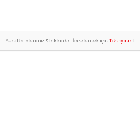
HAKKIMIZDA
ÜRÜNLER
YENİ ÜRÜNLER
BLOG
Yeni Ürünlerimiz Stoklarda . İncelemek için
Tıklayınız
.!
SPRI
SİNY
0
out of 5
Ürün Kodu