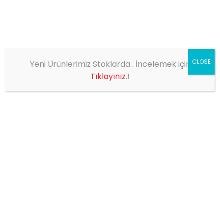
CLOSE
Yeni Ürünlerimiz Stoklarda . İncelemek için
EV
SHOP
NEON SPRİNTER SİS LAMBA YENİ
Tıklayınız
.!