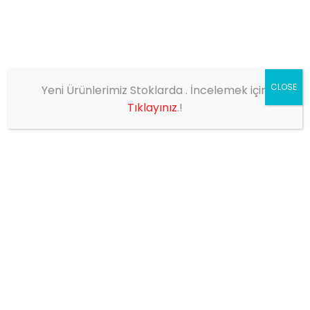
CLOSE
Yeni Ürünlerimiz Stoklarda . İncelemek için
EV
SHOP
KROMLU YUVARLAK GÖMME TAVAN LAMBA LEDLİ
Tıklayınız
.!