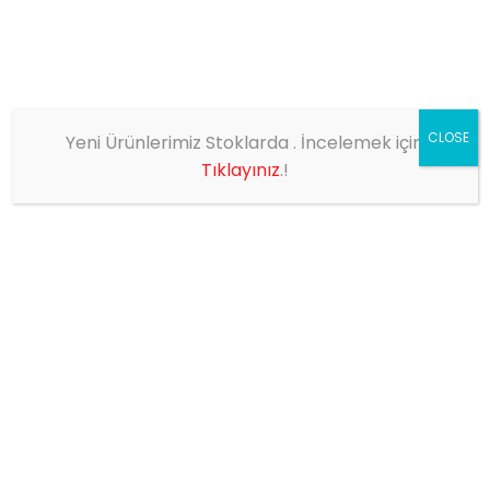
CLOSE
Yeni Ürünlerimiz Stoklarda . İncelemek için
EV
SHOP
DODGE 250 4 FONKSİYONLU STOP LAMBA
Tıklayınız
.!