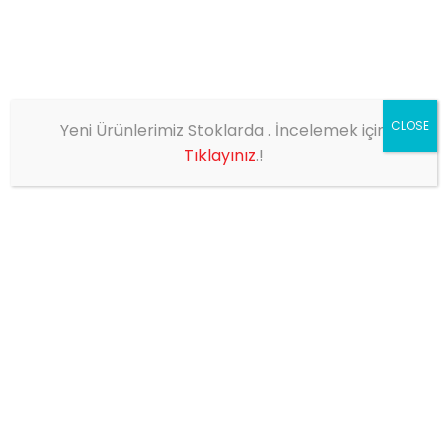
CLOSE
Yeni Ürünlerimiz Stoklarda . İncelemek için
EV
SHOP
DEKORATİF KASA LAMBA LEDLİ
Tıklayınız
.!